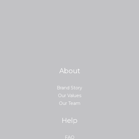
About
Brand Story
Our Values
Our Team
Help
FAQ