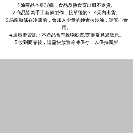
1.除商品本身瑕疵，食品及熟食寄出概不退貨。
2.商品皆為手工新鮮製作，接單後於7-14天內出貨。
3.烏龍麵條在冷凍前，會加入少量的純素拉沙油，請安心食
用。
4.過敏源資訊：本產品含有穀物麩質/芝麻常見過敏原。
5.收到商品後，請盡快放置冷凍保存，以保持新鮮