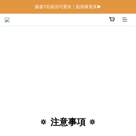
森森X煎妮花可愛名｜點我看更多▶
低鈉燉飯燉麵回歸 趕緊補貨！
低鈉燉飯燉麵回歸 趕緊補貨！
🔅 注意事項 🔅