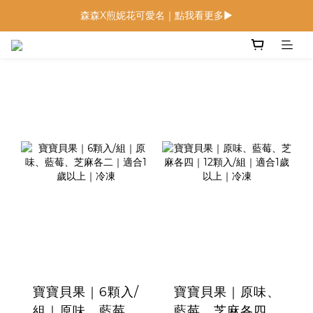
森森X煎妮花可愛名｜點我看更多▶
低鈉燉飯燉麵回歸 趕緊補貨！
低鈉燉飯燉麵回歸 趕緊補貨！
寶寶貝果｜6顆入/
寶寶貝果｜原味、
組｜原味、藍莓、
藍莓、芝麻各四｜