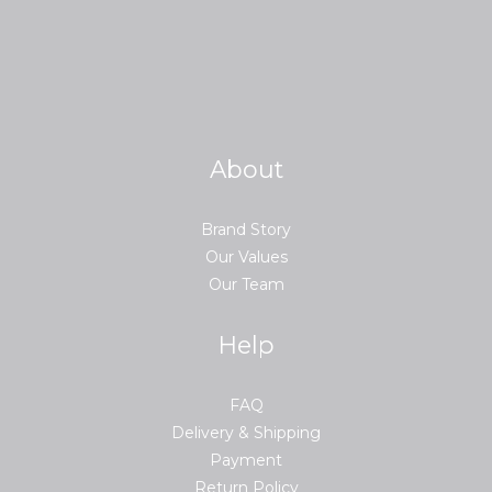
About
Brand Story
Our Values
Our Team
Help
FAQ
Delivery & Shipping
Payment
Return Policy