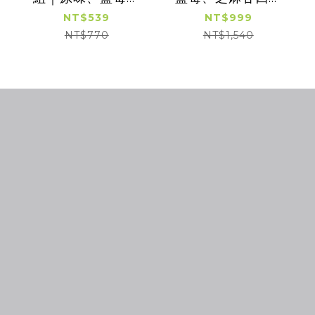
芝麻各二｜適合1歲
12顆入/組｜適合1歲
NT$539
NT$999
以上｜冷凍
以上｜冷凍
NT$770
NT$1,540