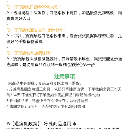
-
Q：寶寶麵包口感會不會太乾？
A：透過湯種工法製作，口感柔軟不乾口，加熱後會更加鬆軟，讓
寶寶更好入口
-
Q：寶寶麵包適合當手指食物嗎？
A：可以，寶寶麵包口感柔軟細緻，適合寶寶抓握與練習咀嚼，是
很好的手指食物選擇
-
Q：寶寶麵包有加調味嗎？
A：寶寶麵包採減糖減鹽設計，口味清淡不厚重，讓寶寶能逐步適
應調味，是從副食品過渡到一般麵包的安心第一步！
注意事項
1.除商品本身瑕疵，食品及熟食既出概不退貨。
2.冷凍商品固定每週三出貨，依照訂單陸續出貨，下單後的出貨工作天
為7-14天(不含假日)(下單後如未備註商品口味將隨機出貨)
3.收到商品後，請盡快放置冷凍保存，以保持新鮮。
4.
未開封保存3個月｜產品收到至少有2個月效期
❄️【退換貨政策】-冷凍商品適用 ❄️