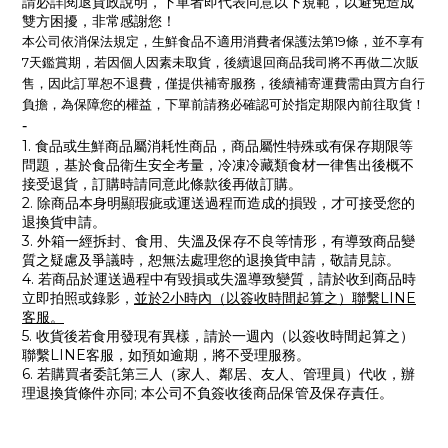
請必詳閱退貨政說明，下單者即代表同意以下規範，以避免造成
雙方困擾，非常感謝您！
生鮮食品不適用消費者保護法第19條，並不享有
本公司依消保法規定，
7天鑑賞期
，
若因個人因素未取貨，後續退回商品我司將不再做二次販
售，因此訂單恕不退費，僅提供補寄服務，後續補寄運費需由買方自行
為保障您的權益，下單前請務必確認可於指定期限內前往取貨！
負擔，
-
1. 食品或生鮮商品屬消耗性商品，商品屬性特殊或有保存期限等
問題，基於食品衛生安全考量，冷凍冷藏類食材一律售出後概不
接受退貨，訂購時請同意此條款後再做訂購。
2. 除商品本身明顯瑕疵或運送過程而造成的損毀，才可接受您的
退換貨申請。
3. 外箱一經拆封、食用、失溫及保存不良等情形，有導致商品變
質之疑慮及爭議時，恕無法處理您的退換貨申請，敬請見諒。
4. 若商品於運送過程中有毀損或失溫導致變質，請於收到商品時
立即拍照或錄影，
並於2小時內（以簽收時間起算之）聯繫LINE
客服。
5.
收貨後
若
食用發現有異樣，請
於一週內（以簽收時間起算之）
聯繫LINE客服，如預如逾期，將不受理服務。
6. 若購買者委託第三人（家人、鄰居、友人、管理員）代收，辦
理退換貨條件亦同; 本公司不負簽收後商品保管及保存責任。