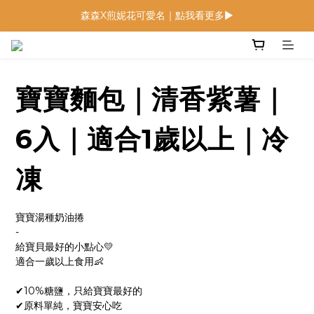
森森X煎妮花可愛名｜點我看更多▶
低鈉燉飯燉麵回歸 趕緊補貨！
低鈉燉飯燉麵回歸 趕緊補貨！
寶寶麵包｜清香紫薯｜
6入｜適合1歲以上｜冷
凍
寶寶湯種奶油捲
-
給寶貝最好的小點心💛
適合一歲以上食用👶
✔︎10%糖鹽，只給寶寶最好的
✔︎原料單純，寶寶安心吃