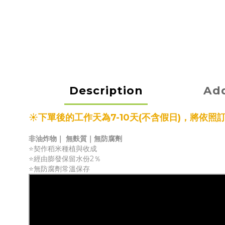
Description
Add
☀️下單後的工作天為7-10天(不含假日)，將依
非油炸物｜ 無麩質｜無防腐劑
⭐️契作稻米種植與收成
⭐️經由膨發保留水份2％
⭐️無防腐劑常溫保存