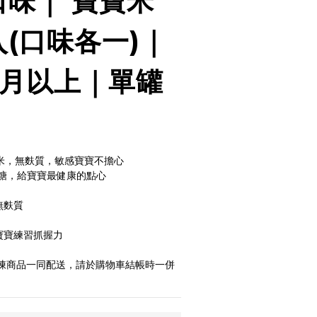
口味｜ 寶寶米
(口味各一)｜
個月以上｜單罐
糙米，無麩質，敏感寶寶不擔心
糖，給寶寶最健康的點心
無麩質
寶寶練習抓握力
凍商品一同配送，請於購物車結帳時一併