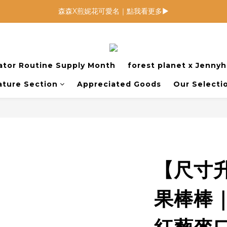
低鈉燉飯燉麵回歸 趕緊補貨！
低鈉燉飯燉麵回歸 趕緊補貨！
寶寶麵包 回歸月｜限定組合優惠中
森森X煎妮花可愛名｜點我看更多▶
ator Routine Supply Month
forest planet x Jenny
低鈉燉飯燉麵回歸 趕緊補貨！
ture Section
Appreciated Goods
Our Selecti
【尺寸
果棒棒