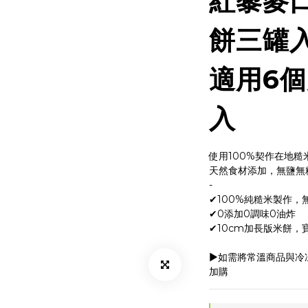
紅藜麥
餅三罐入
適用6
入
使用100%契作在地
天然食材添加，無鹽無
-
✔100%純糙米製作，
✔0添加0調味0油炸
✔10cm加長版米餅，
▶如需將常溫商品與冷
加購