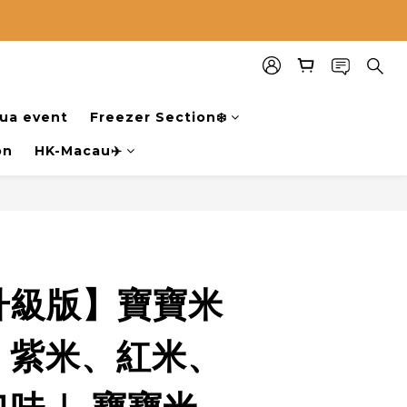
hua event
Freezer Section❄️
on
HK-Macau✈️
升級版】寶寶米
｜紫米、紅米、