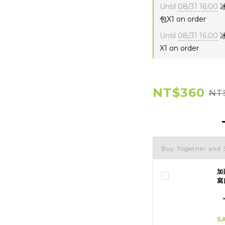
Until
08/31 16:00
冰
包X1 on order
Until
08/31 16:00
冰
X1 on order
NT$360
NT
Buy Together and 
加
寫
S