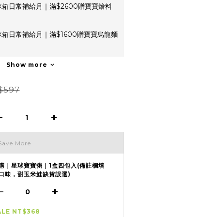
箱日常補給月｜滿$2600贈寶寶燴料
箱日常補給月｜滿$1600贈寶寶烏龍麵
Show more
$597
Save More
購｜星球寶寶粥｜1盒四包入(備註欄填
口味，甜玉米鮭缺貨誤選)
ALE NT$368