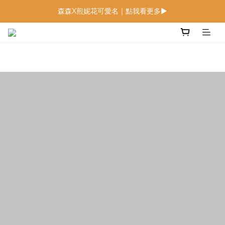
森森X煎妮花可愛名｜點我看更多▶
低鈉燉飯燉麵回歸 趕緊補貨！
低鈉燉飯燉麵回歸 趕緊補貨！