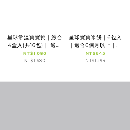
星球常溫寶寶粥｜綜合
星球寶寶米餅｜6包入
4盒入(共16包)｜ 適合
｜適合6個月以上｜超
7個月以上｜常溫｜超
值免運
NT$1,080
NT$645
值免運
NT$1,680
NT$1,194