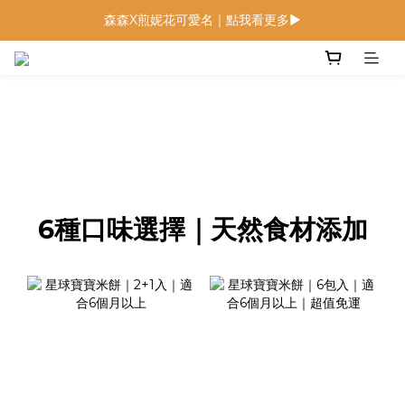
森森X煎妮花可愛名｜點我看更多▶
低鈉燉飯燉麵回歸 趕緊補貨！
低鈉燉飯燉麵回歸 趕緊補貨！
6種口味選擇｜天然食材添加