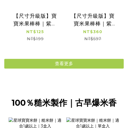
【尺寸升級版】寶
【尺寸升級版】寶
寶米果棒棒｜紫米
寶米果棒棒｜紫
口味｜ 寶寶米餅｜
米、紅米、紅藜麥
NT$125
NT$360
適用6個月以上｜單
口味｜ 寶寶米餅三
NT$199
NT$597
罐入
罐入(口味各一)｜適
用6個月以上｜單罐
入
查看更多
100％糙米製作｜古早爆米香