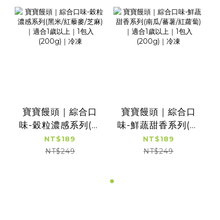
寶寶饅頭｜綜合口
寶寶饅頭｜綜合口
味-穀粒濃感系列(⿊
味-鮮蔬甜⾹系列(南
⽶/紅藜⿆/芝麻)｜
瓜/蕃薯/紅蘿蔔)｜
NT$189
NT$189
適合1歲以上｜1包入
適合1歲以上｜1包入
NT$249
NT$249
(200g)｜冷凍
(200g)｜冷凍