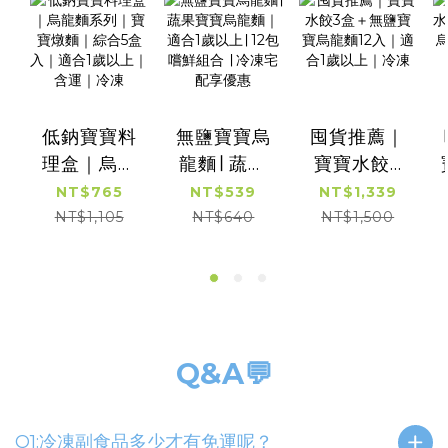
低鈉寶寶料
無鹽寶寶烏
囤貨推薦｜
理盒｜烏龍
龍麵∣ 蔬果
寶寶水餃3
麵系列｜寶
寶寶烏龍麵
盒＋無鹽寶
NT$765
NT$539
NT$1,339
寶燉麵｜綜
｜適合1歲以
寶烏龍麵12
NT$1,105
NT$640
NT$1,500
合5盒入｜
上∣ 12包嚐
入｜適合1歲
適合1歲以上
鮮組合 ∣ 冷
以上｜冷凍
｜含運｜冷
凍宅配享優
凍
惠
Q&A💬
Q1:冷凍副食品多少才有免運呢？