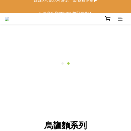
低鈉燉飯燉麵回歸 趕緊補貨！
低鈉燉飯燉麵回歸 趕緊補貨！
寶寶麵包 回歸月｜限定組合優惠中
森森X煎妮花可愛名｜點我看更多▶
低鈉燉飯燉麵回歸 趕緊補貨！
烏龍麵系列