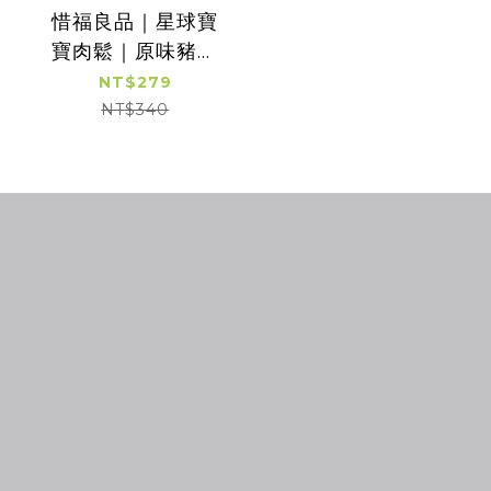
惜福良品｜星球寶
寶肉鬆｜原味豬肉
｜適合1歲以上｜1罐
NT$279
入(120g)
NT$340