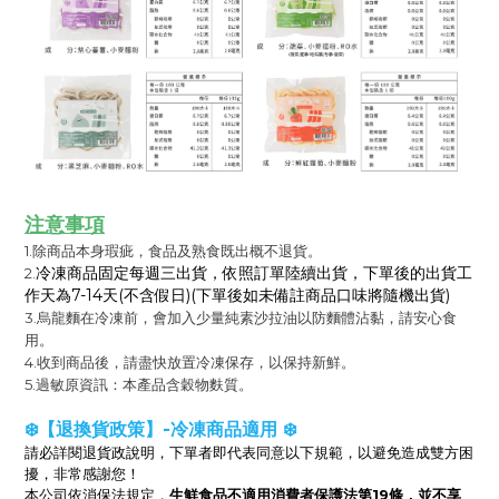
注意事項
1.除商品本身瑕疵，食品及熟食既出概不退貨。
冷凍商品固定每週三出貨，依照訂單陸續出貨，下單後的出貨工
2.
作天為7-14天(不含假日)(下單後如未備註商品口味將隨機出貨)
3.烏龍麵在冷凍前，會加入少量純素沙拉油以防麵體沾黏，請安心食
用。
4.收到商品後，請盡快放置冷凍保存，以保持新鮮。
5.過敏原資訊：本產品含穀物麩質。
❄️【退換貨政策】-冷凍商品適用 ❄️
請必詳閱退貨政說明，下單者即代表同意以下規範，以避免造成雙方困
擾，非常感謝您！
生鮮食品不適用消費者保護法第19條，並不享
本公司依消保法規定，