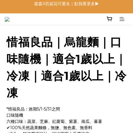
低鈉燉飯燉麵回歸 趕緊補貨！
低鈉燉飯燉麵回歸 趕緊補貨！
寶寶麵包 回歸月｜限定組合優惠中
森森X煎妮花可愛名｜點我看更多▶
惜福良品｜烏龍麵｜口
低鈉燉飯燉麵回歸 趕緊補貨！
味隨機｜適合1歲以上｜
冷凍｜適合1歲以上｜冷
凍
*惜福良品：效期5/1-5/31之間
口味隨機
六種口味：蔬菜、芝麻、紅蘿蔔、紫薯、南瓜、蕃薯
✔100%天然蔬果麵條，無鹽、無色素、無香料