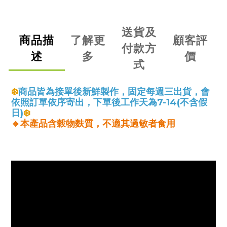
送貨及
商品描
了解更
顧客評
付款方
述
多
價
式
❄️
商品皆為接單後新鮮製作，
固定每週三出貨，會
依照訂單依序寄出，下單後工作天為7-14(不含假
日)
❄️
🔸本產品含穀物麩質，不適其過敏者食用