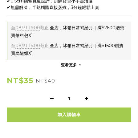
✔0.5cm麵條寬度設計，訓練寶寶小手靈活度
✔無需解凍，半熟麵體直接烹煮，3分鐘輕鬆上桌
至
08/31 16:00
截止
全店，冰箱日常補給月｜滿$2600贈寶
寶燴料包X1
至
08/31 16:00
截止
全店，冰箱日常補給月｜滿$1600贈寶
寶烏龍麵X1
查看更多
NT$35
NT$40
加入購物車