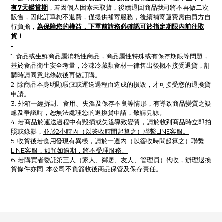
有7天鑑賞期
，
若因個人因素未取貨，後續退回商品我司將不再做二次
販售，因此訂單恕不退費，僅提供補寄服務，後續補寄運費需由買方自
為保障您的權益，下單前請務必確認可於指定期限內前往取
行負擔，
貨！
-
1. 食品或生鮮商品屬消耗性商品，商品屬性特殊或有保存期限等問題，
基於食品衛生安全考量，冷凍冷藏類食材一律售出後概不接受退貨，訂
購時請同意此條款後再做訂購。
2. 除商品本身明顯瑕疵或運送過程而造成的損毀，才可接受您的退換貨
申請。
3. 外箱一經拆封、食用、失溫及保存不良等情形，有導致商品變質之疑
慮及爭議時，恕無法處理您的退換貨申請，敬請見諒。
4. 若商品於運送過程中有毀損或失溫導致變質，請於收到商品時立即拍
照或錄影，
並於2小時內（以簽收時間起算之）聯繫LINE客服。
5.
收貨後
若
食用發現有異樣，請
於一週內（以簽收時間起算之）聯繫
LINE客服，如預如逾期，將不受理服務。
6. 若購買者委託第三人（家人、鄰居、友人、管理員）代收，辦理退換
貨條件亦同; 本公司不負簽收後商品保管及保存責任。