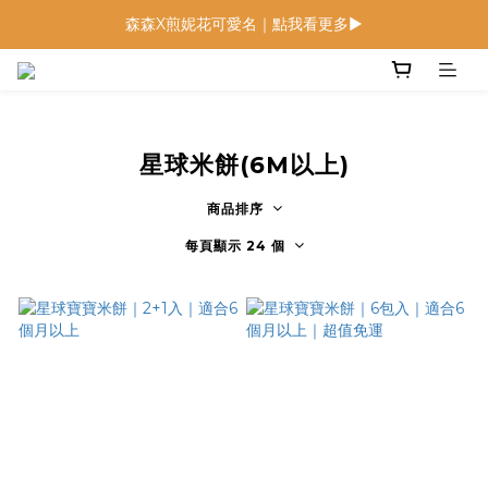
森森X煎妮花可愛名｜點我看更多▶
低鈉燉飯燉麵回歸 趕緊補貨！
低鈉燉飯燉麵回歸 趕緊補貨！
星球米餅(6M以上)
商品排序
每頁顯示 24 個