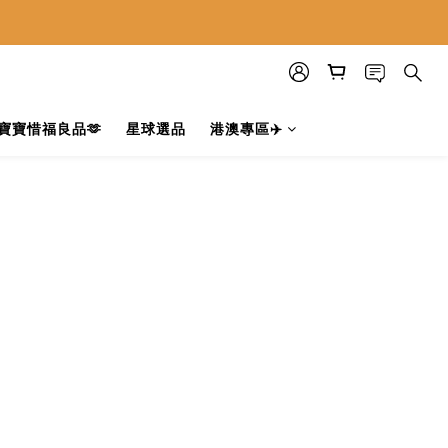
寶寶惜福良品🫶
星球選品
港澳專區✈️