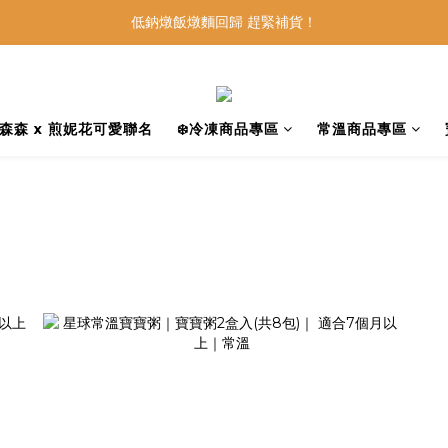
低鈉燉飯燉麵回歸 趕緊補貨！
低鈉燉飯燉麵回歸 趕緊補貨！
寶寶麵包 回歸月｜限定組合優惠中
森森X煎妮花可愛名｜點我看更多▶
森森 x 煎妮花可愛聯名
❄️冷凍商品專區
常溫商品專區
低鈉燉飯燉麵回歸 趕緊補貨！