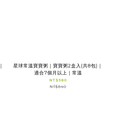
｜
星球常溫寶寶粥｜寶寶粥2盒入(共8包)｜
適合7個月以上｜常溫
NT$580
NT$840