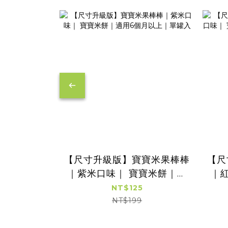
【尺寸升級版】寶寶米果棒棒
【尺
｜紫米口味｜ 寶寶米餅｜適
｜
用6個月以上｜單罐入
NT$125
NT$199