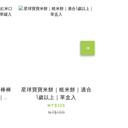
果棒棒
星球寶寶米餅｜糙米餅｜適合
星球寶寶
｜適
1歲以上｜單盒入
適合6
入
NT$125
NT$199