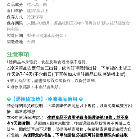
產品成分
｜標示為下圖
食用年齡
｜建議1歲以上
保存方式
｜冷凍保存
保存期限
｜
未開封8個月，
產品收到至少有7個月效期
(拆封後請儘速食
用完畢）
製造日期
｜製作日期如產品包裝上
製造產地
｜台灣
注意事項
1.除商品本身瑕疵，食品及熟食既出概不退貨。
冷凍商品固定每週三出貨，依照訂單陸續出貨，下單後的出貨工
2.
作天為7-14天(不含假日)(下單後如未備註商品口味將隨機出貨)
4.收到商品後，請盡快放置冷凍保存，以保持新鮮。
4.過敏原資訊：本產品含魚類。
❄️【退換貨政策】-冷凍商品適用 ❄️
請必詳閱退貨政說明，下單者即代表同意以下規範，以避免造成雙方困
擾，非常感謝您！
生鮮食品不適用消費者保護法第19條，並不享
本公司依消保法規定，
有7天鑑賞期
，
若因個人因素未取貨，後續退回商品我司將不再做二次
販售，因此訂單恕不退費，僅提供補寄服務，後續補寄運費需由買方自
為保障您的權益，下單前請務必確認可於指定期限內前往取
行負擔，