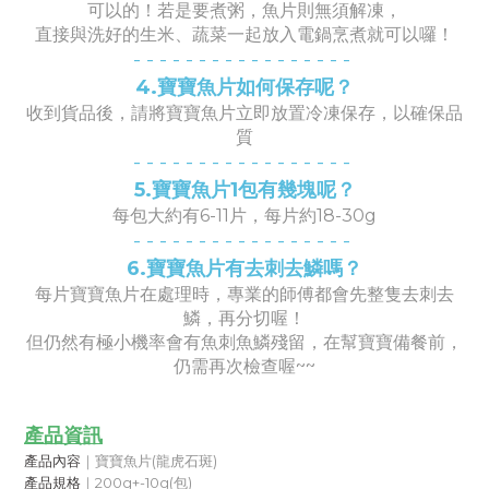
可以的！若是要煮粥，魚片則無須解凍，
直接與洗好的生米、蔬菜一起放入電鍋烹煮就可以囉！
- -
- -
- -
- -
- -
- -
- -
- -
-
4.寶寶魚片如何保存呢？
收到貨品後，請將寶寶魚片立即放置冷凍保存，以確保品
質
- -
- -
- -
- -
- -
- -
- -
- -
-
5.寶寶魚片1包有幾塊呢？
每包大約有6-11片，每片約18-30g
- -
- -
- -
- -
- -
- -
- -
- -
-
6.寶寶魚片有去刺去鱗嗎？
每片寶寶魚片在處理時，專業的師傅都會先整隻去刺去
鱗，再分切喔！
但仍然有極小機率會有魚刺魚鱗殘留，在幫寶寶備餐前，
仍需再次檢查喔~~
產品資訊
產品內容
｜寶寶魚片(龍虎石斑)
產品規格
｜200g+-10g(包)