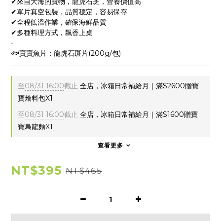
✔來自大海的寶物，龍虎石斑，營養價值高
✔單片真空包裝，品質穩定，容易保存
✔全程低溫作業，確保海鮮品質
✔多種料理方式，飄香上桌
-
🐟寶寶魚片：龍虎石斑片(200g/包)
至
08/31 16:00
截止
全店，冰箱日常補給月｜滿$2600贈寶
寶燴料包X1
至
08/31 16:00
截止
全店，冰箱日常補給月｜滿$1600贈寶
寶烏龍麵X1
查看更多
NT$395
NT$465