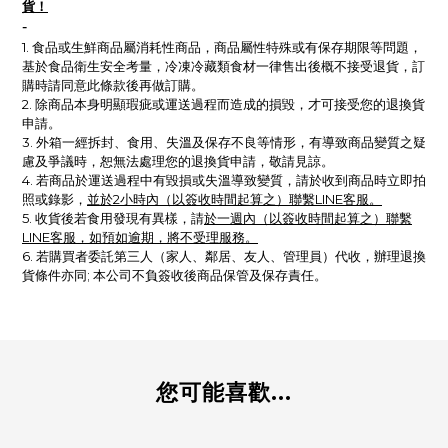
貨！
-
1. 食品或生鮮商品屬消耗性商品，商品屬性特殊或有保存期限等問題，
基於食品衛生安全考量，冷凍冷藏類食材一律售出後概不接受退貨，訂
購時請同意此條款後再做訂購。
2. 除商品本身明顯瑕疵或運送過程而造成的損毀，才可接受您的退換貨
申請。
3. 外箱一經拆封、食用、失溫及保存不良等情形，有導致商品變質之疑
慮及爭議時，恕無法處理您的退換貨申請，敬請見諒。
4. 若商品於運送過程中有毀損或失溫導致變質，請於收到商品時立即拍
照或錄影，
並於2小時內（以簽收時間起算之）聯繫LINE客服。
5.
收貨後
若
食用發現有異樣，請
於一週內（以簽收時間起算之）聯繫
LINE客服，如預如逾期，將不受理服務。
6. 若購買者委託第三人（家人、鄰居、友人、管理員）代收，辦理退換
貨條件亦同; 本公司不負簽收後商品保管及保存責任。
您可能喜歡...