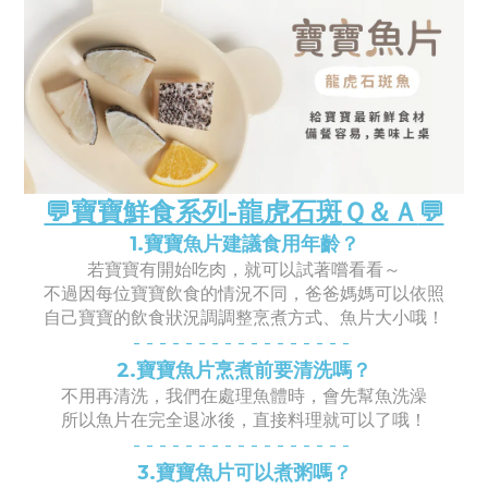
💬寶寶鮮食系列-龍虎石斑
Ｑ＆Ａ
💬
1.寶寶魚片建議食用年齡？
若寶寶有開始吃肉，就可以試著嚐看看～
不過因每位寶寶飲食的情況不同，爸爸媽媽可以依照
自己寶寶的飲食狀況調調整烹煮方式、魚片大小哦！
- -
- -
- -
- -
- -
- -
- -
- -
-
2.寶寶魚片烹煮前要清洗嗎
？
不用再清洗，我們在處理魚體時，會先幫魚洗澡
所以魚片在完全退冰後，直接料理就可以了哦！
- -
- -
- -
- -
- -
- -
- -
- -
-
3.寶寶魚片可以煮粥嗎？