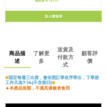
優惠價 NT$120
加入購物車
送貨及
商品描
了解更
顧客評
付款方
述
多
價
式
❄️
固定每週三出貨，會依照訂單依序寄出，下單後
工作天為7-14(不含假日)
❄️
🔸
本產品魚類，不適其過敏者食用