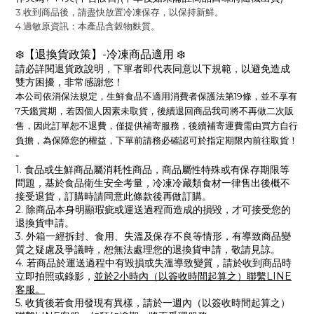
3.收到商品後，請盡快放置冷凍保存，以保持新鮮。
4.過敏原資訊：本產品含穀物麩質。
❄️【退換貨政策】-冷凍商品適用 ❄️
請必詳閱退貨政說明，下單者即代表同意以下規範，以避免造成
雙方困擾，非常感謝您！
生鮮食品不適用消費者保護法第19條，並不享有
本公司依消保法規定，
7天鑑賞期
，
若因個人因素未取貨，後續退回商品我司將不再做二次販
售，因此訂單恕不退費，僅提供補寄服務，後續補寄運費需由買方自行
為保障您的權益，下單前請務必確認可於指定期限內前往取貨！
負擔，
-
1. 食品或生鮮商品屬消耗性商品，商品屬性特殊或有保存期限等
問題，基於食品衛生安全考量，冷凍冷藏類食材一律售出後概不
接受退貨，訂購時請同意此條款後再做訂購。
2. 除商品本身明顯瑕疵或運送過程而造成的損毀，才可接受您的
退換貨申請。
3. 外箱一經拆封、食用、失溫及保存不良等情形，有導致商品變
質之疑慮及爭議時，恕無法處理您的退換貨申請，敬請見諒。
4. 若商品於運送過程中有毀損或失溫導致變質，請於收到商品時
立即拍照或錄影，
並於2小時內（以簽收時間起算之）聯繫LINE
客服。
5.
收貨後
若
食用發現有異樣，請
於一週內（以簽收時間起算之）