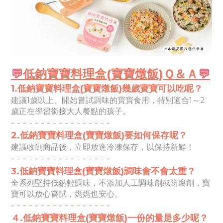
💬
低鈉寶寶料理盒(寶寶燉飯)Ｑ＆Ａ
💬
1.低鈉寶寶料理盒(寶寶燉飯)幾歲寶寶可以吃呢？
建議1歲以上、開始嘗試調味的寶寶食用，特別適合1～2
歲正在學習銜接大人餐點的孩子。
- -
- -
- -
- -
- -
- -
- -
- -
-
2.
低鈉寶寶料理盒
(寶寶燉
飯
)
要如何保存呢？
建議收到商品後，立即放進冷凍保存，以保持新鮮！
- -
- -
- -
- -
- -
- -
- -
- -
-
3.低鈉寶寶料理盒
(寶寶燉
飯
)
調味會不會太重？
全系列堅持低鈉輕調味，不添加人工調味劑或防腐劑，寶
寶可以放心嘗試，媽媽也安心。
- -
- -
- -
- -
- -
- -
- -
- -
-
４.
低鈉寶寶料理盒
(寶寶燉
飯
)
一份的量是多少呢？