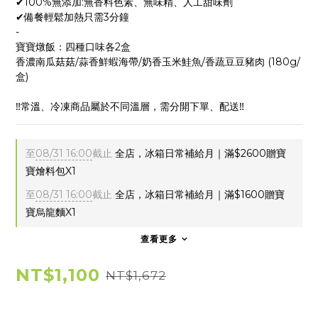
✔100%無添加:無香料色素、無味精、人工甜味劑
✔備餐輕鬆加熱只需3分鐘
-
寶寶燉飯：四種口味各2盒
香濃南瓜菇菇/蒜香鮮蝦海帶/奶香玉米鮭魚/香蔬豆豆豬肉 (180g/
盒)
‼️常溫、冷凍商品屬於不同溫層，需分開下單、配送‼️
至
08/31 16:00
截止
全店，冰箱日常補給月｜滿$2600贈寶
寶燴料包X1
至
08/31 16:00
截止
全店，冰箱日常補給月｜滿$1600贈寶
寶烏龍麵X1
查看更多
NT$1,100
NT$1,672