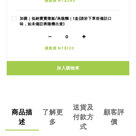
優惠價 NT$285
加購｜低鈉寶寶燉飯/烏龍麵｜1盒(請於下單前備註口
味，如未備註將隨機出貨)
優惠價 NT$120
加入購物車
送貨及
商品描
了解更
顧客評
付款方
述
多
價
式