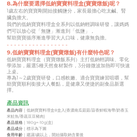
8.為什麼要選擇低鈉寶寶料理盒(寶寶燉飯)呢？
1歲左右的寶寶剛開始接觸鹽分，家長最擔心吃太鹹、腎
臟負擔大。
我們的低鈉寶寶料理盒全系列以低鈉輕調味研發，讓媽媽
們可以放心從「無鹽」漸進到「低鹽」，
幫助寶寶循序漸進學習大人口味，健康無負擔。
- -
- -
- -
- -
- -
- -
- -
- -
-
9.
低鈉寶寶料理盒(寶寶燉飯)有什麼特色呢？
低鈉寶寶料理盒（寶寶燉飯系列）主打低鈉輕調味、零化
學添加，嚴選5種天然食材製作，3分鐘微波加熱即可快速
上桌。
專為1～2歲寶寶研發，口感軟嫩、適合寶寶練習咀嚼，幫
助寶寶順利銜接大人餐點，是健康又便捷的副食品新選
擇。
產品資訊
產品內容
｜低鈉寶寶料理盒8盒入(香濃南瓜菇菇/蒜香鮮蝦海帶/奶香玉
米鮭魚/香蔬豆豆豬肉)
產品規格
｜180g+-10g(盒)
產品成分
｜標示為下圖
食用年齡
｜建議1歲以上，開始攝取鈉含量後