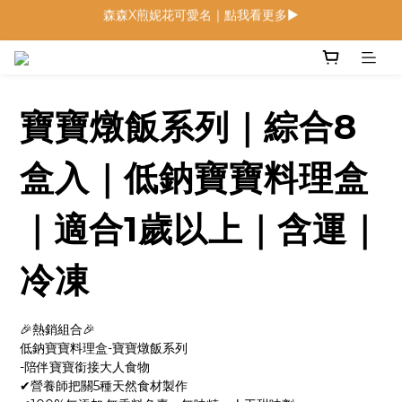
低鈉燉飯燉麵回歸 趕緊補貨！
低鈉燉飯燉麵回歸 趕緊補貨！
寶寶麵包 回歸月｜限定組合優惠中
森森X煎妮花可愛名｜點我看更多▶
寶寶燉飯系列｜綜合8
低鈉燉飯燉麵回歸 趕緊補貨！
盒入｜低鈉寶寶料理盒
｜適合1歲以上｜含運｜
冷凍
🎉熱銷組合🎉
低鈉寶寶料理盒-寶寶燉飯系列
-陪伴寶寶銜接大人食物 
✔營養師把關5種天然食材製作