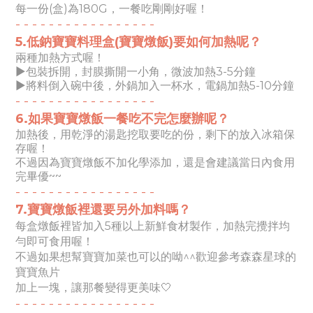
每一份(盒)為180G，一餐吃剛剛好喔！
- -
- -
- -
- -
- -
- -
- -
- -
-
5.
低鈉寶寶料理盒
(寶寶燉
飯
)要如何加熱呢？
兩種加熱方式喔！
►包裝拆開，封膜撕開一小角，微波加熱3-5分鐘
►
將料倒入碗中後，外鍋加入一杯水，電鍋加熱5-10分鐘
- -
- -
- -
- -
- -
- -
- -
- -
-
6.如果寶寶燉
飯
一餐吃不完怎麼辦呢？
加熱後，用乾淨的湯匙挖取要吃的份，剩下的放入冰箱保
存喔！
不過因為寶寶燉飯不加化學添加，還是會建議當日內食用
完畢優~~
- -
- -
- -
- -
- -
- -
- -
- -
-
7.寶寶燉
飯
裡還要另外加料嗎？
每盒燉飯裡皆加入5種以上新鮮食材製作，加熱完攪拌均
勻即可食用喔！
不過如果想幫寶寶加菜也可以的呦^^歡迎參考森森星球的
寶寶魚片
加上一塊，讓那餐變得更美味🤍
- -
- -
- -
- -
- -
- -
- -
- -
-