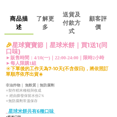
送貨及
商品描
了解更
顧客評
付款方
述
多
價
式
🎉
星球寶寶節
｜星球米餅｜
買1送1(同
口味)
►販售時間：4/10(一)｜22:00-24:00｜
限時2小時
►
每人限購1組
☀️下單後的工作天為7-10天(不含假日)，將依照訂
單順序依序出貨
☀️
非油炸物｜ 無麩質｜無防腐劑
⭐️契作稻米種植與收成
⭐️ 經由膨發保留水份2％
⭐️無防腐劑常溫保存
 星球米餅
共有6種口味 
▪️糙米口味