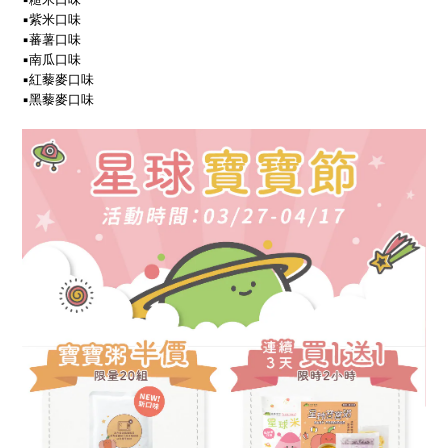
▪️紫米口味
▪️蕃薯
口味
▪️南瓜
口味
▪️紅藜麥
口味
▪️黑
藜麥
口味