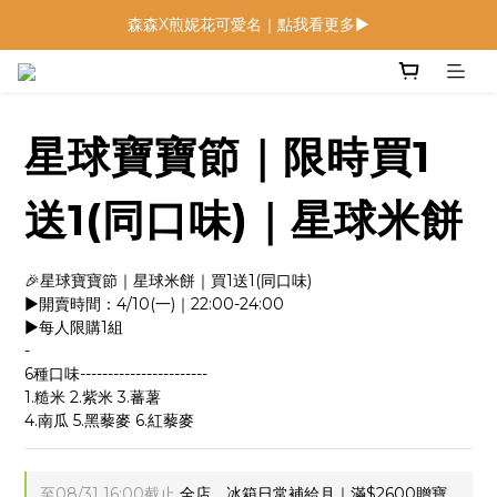
低鈉燉飯燉麵回歸 趕緊補貨！
低鈉燉飯燉麵回歸 趕緊補貨！
寶寶麵包 回歸月｜限定組合優惠中
森森X煎妮花可愛名｜點我看更多▶
星球寶寶節｜限時買1
低鈉燉飯燉麵回歸 趕緊補貨！
送1(同口味)｜星球米餅
🎉星球寶寶節｜星球米餅｜買1送1(同口味)
►開賣時間：4/10(一)｜22:00-24:00
►每人限購1組
-
6種口味-----------------------
1.糙米 2.紫米 3.蕃薯
4.南瓜 5.黑藜麥 6.紅藜麥
至
08/31 16:00
截止
全店，冰箱日常補給月｜滿$2600贈寶