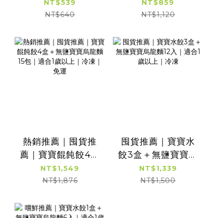
合1歲以上∣ 12包嚐
合1歲以上｜冷凍｜
NT$539
NT$859
鮮組合 ∣ 冷凍宅配享
適合1歲以上｜運費
NT$640
NT$1,120
優惠
優惠組
熱銷推薦｜囤貨推
囤貨推薦｜寶寶水
薦｜寶寶餛飩餃4盒
餃3盒＋無鹽寶寶烏
＋無鹽寶寶烏龍麵15
龍麵12入｜適合1歲
NT$1,549
NT$1,339
包｜適合1歲以上｜
以上｜冷凍
NT$1,876
NT$1,500
冷凍｜免運