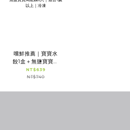
嚐鮮推薦｜寶寶水
餃1盒＋無鹽寶寶烏
龍麵6入｜適合1歲
NT$639
以上｜冷凍
NT$740