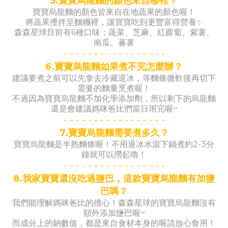
5.寶寶烏龍麵的顏色來自哪裡？
寶寶烏龍麵的顏色皆來自在地蔬果的顏色喔！
將蔬果攪拌至麵糰裡，讓寶寶吃到更豐富得營養✨
森森星球目前有6種口味：蔬菜、芝麻、紅蘿蔔、紫薯、
南瓜、蕃薯
- -
- -
- -
- -
- -
- -
- -
- -
-
6.寶寶烏龍麵如果煮不完怎麼辦？
建議要煮之前可以先拿去冷藏退冰，等麵條微軟後再切下
需要的麵量烹煮喔！
不過因為寶寶烏龍麵不加化學添加劑，所以剩下的烏龍麵
還是會建議媽咪爸比們當日用完喔~
- -
- -
- -
- -
- -
- -
- -
- -
-
7.寶寶烏龍麵需要煮多久？
寶寶烏龍麵是半熟麵條喔！不用退冰水滾下鍋煮約2-3分
鐘就可以撈起嚕！
- -
- -
- -
- -
- -
- -
- -
- -
-
8.我家寶寶還沒吃過鹽巴，這款寶寶烏龍麵有加鹽
巴嗎？
我們能理解媽咪爸比的擔心！森森星球的寶寶烏龍麵沒有
額外添加鹽巴喔~
而成分上的鈉數值，都是來自食材本身的喔請放心食用！