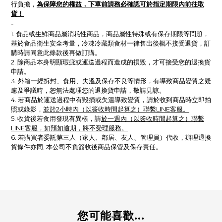
為保障您的權益，下單前請務必確認可於指定期限內前往取
行負擔，
貨！
-
1. 食品或生鮮商品屬消耗性商品，商品屬性特殊或有保存期限等問題，
基於食品衛生安全考量，冷凍冷藏類食材一律售出後概不接受退貨，訂
購時請同意此條款後再做訂購。
2. 除商品本身明顯瑕疵或運送過程而造成的損毀，才可接受您的退換貨
申請。
3. 外箱一經拆封、食用、失溫及保存不良等情形，有導致商品變質之疑
慮及爭議時，恕無法處理您的退換貨申請，敬請見諒。
4. 若商品於運送過程中有毀損或失溫導致變質，請於收到商品時立即拍
照或錄影，
並於2小時內（以簽收時間起算之）聯繫LINE客服。
5.
收貨後
若
食用發現有異樣，請
於一週內（以簽收時間起算之）聯繫
LINE客服，如預如逾期，將不受理服務。
6. 若購買者委託第三人（家人、鄰居、友人、管理員）代收，辦理退換
貨條件亦同; 本公司不負簽收後商品保管及保存責任。
您可能喜歡...