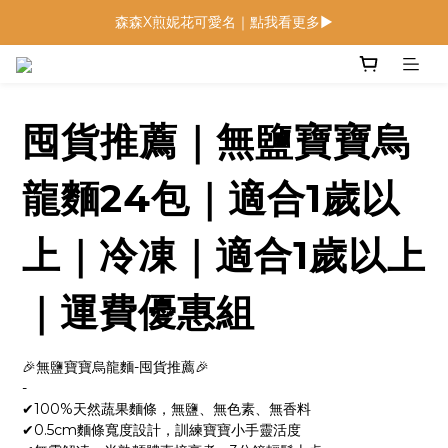
森森X煎妮花可愛名｜點我看更多▶
低鈉燉飯燉麵回歸 趕緊補貨！
低鈉燉飯燉麵回歸 趕緊補貨！
囤貨推薦｜無鹽寶寶烏
龍麵24包｜適合1歲以
上｜冷凍｜適合1歲以上
｜運費優惠組
🎉無鹽寶寶烏龍麵-囤貨推薦🎉
-
✔100%天然蔬果麵條，無鹽、無色素、無香料
✔0.5cm麵條寬度設計，訓練寶寶小手靈活度