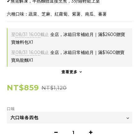
✔無需解凍，半熟麵體直接烹煮，3分鐘輕鬆上桌
六種口味：蔬菜、芝麻、紅蘿蔔、紫薯、南瓜、蕃薯
至
08/31 16:00
截止
全店，冰箱日常補給月｜滿$2600贈寶
寶燴料包X1
至
08/31 16:00
截止
全店，冰箱日常補給月｜滿$1600贈寶
寶烏龍麵X1
查看更多
NT$859
NT$1,120
口味