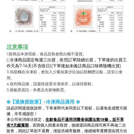
注意事項
1.除商品本身瑕疵，食品及熟食既出概不退貨。
冷凍商品固定每週三出貨，依照訂單陸續出貨，下單後的出貨工
2.
作天為7-14天(不含假日)(下單後如未備註商品口味將隨機出貨)
3.烏龍麵在冷凍前，會加入少量純素沙拉油以防麵體沾黏，請安心食
用。
4.收到商品後，請盡快放置冷凍保存，以保持新鮮。
5.過敏原資訊：本產品含穀物麩質。
❄️【退換貨政策】-冷凍商品適用 ❄️
請必詳閱退貨政說明，下單者即代表同意以下規範，以避免造成雙方困
擾，非常感謝您！
生鮮食品不適用消費者保護法第19條，並不享
本公司依消保法規定，
有7天鑑賞期
，
若因個人因素未取貨，後續退回商品我司將不再做二次
販售，因此訂單恕不退費，僅提供補寄服務，後續補寄運費需由買方自