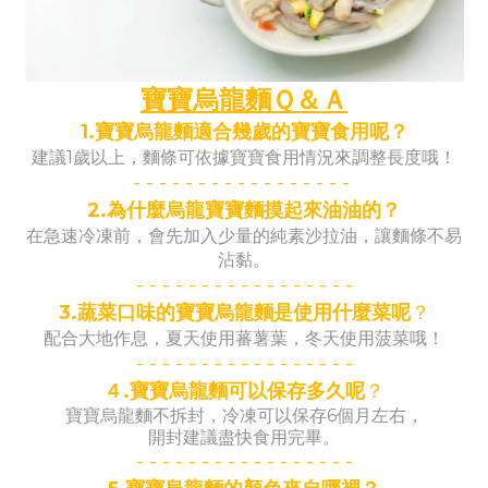
寶寶烏龍麵Ｑ＆Ａ
1.寶寶烏龍麵適合幾歲的寶寶食用呢？
建議1歲以上，麵條可依據寶寶食用情況來調整長度哦！
- -
- -
- -
- -
- -
- -
- -
- -
-
2.為什麼烏龍寶寶麵摸起來油油的？
在急速冷凍前，會先加入少量的純素沙拉油，讓麵條不易
沾黏。
- -
- -
- -
- -
- -
- -
- -
- -
-
3.蔬菜口味的寶寶烏龍麵是使用什麼菜呢
？
配合大地作息，夏天使用蕃薯葉，冬天使用菠菜哦！
- -
- -
- -
- -
- -
- -
- -
- -
-
４.寶寶烏龍麵可以保存多久呢
？
寶寶烏龍麵不拆封，
冷凍可以保存6個月左右，
開封建議盡快食用完畢。
- -
- -
- -
- -
- -
- -
- -
- -
-