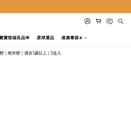
寶寶惜福良品🫶
星球選品
港澳專區✈️