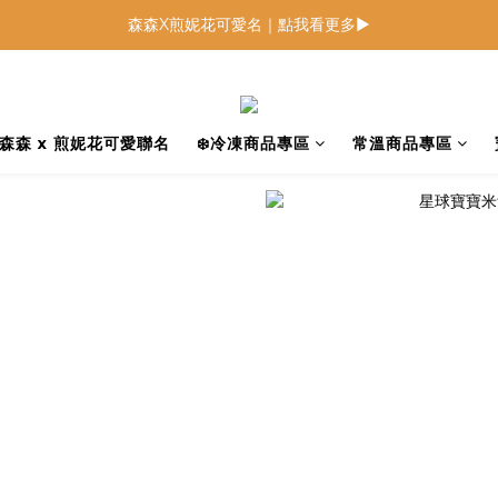
森森X煎妮花可愛名｜點我看更多▶
低鈉燉飯燉麵回歸 趕緊補貨！
低鈉燉飯燉麵回歸 趕緊補貨！
森森 x 煎妮花可愛聯名
❄️冷凍商品專區
常溫商品專區