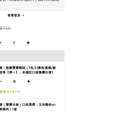
查看更多
$756
購｜無糖寶寶饅頭｜1包入(榖粒濃感/鮮
甜香【擇一】，未備註口味隨機出貨)
惠價 NT$170
購｜寶寶水餃｜口味選擇：玉米雞肉or
菜豬肉｜1盒