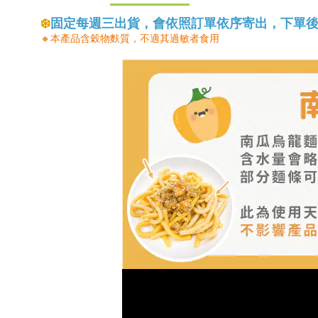
❄️
固定每週三出貨，會依照訂單依序寄出，下單後工作
🔸本產品含穀物麩質，不適其過敏者食用