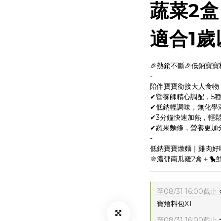
蔬菜2
適合1歲
🎉熱銷不斷🎉低鈉寶寶
-
陪伴寶寶銜接大人食物
✔營養師精心調配，5
✔低鈉輕調味，無化學
✔3分鐘快速加熱，輕
✔蔬果麵條，營養更加
-
低鈉寶寶燉麵｜雞肉好
🫑濃郁南瓜雞2盒＋🐤鮮
至
08/31 16:00
截止
寶燴料包X1
至
08/31 16:00
截止