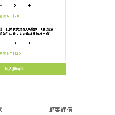
惠價 NT$285
購｜低鈉寶寶燉飯/烏龍麵｜1盒(請於下
前備註口味，如未備註將隨機出貨)
惠價 NT$120
加入購物車
式
顧客評價