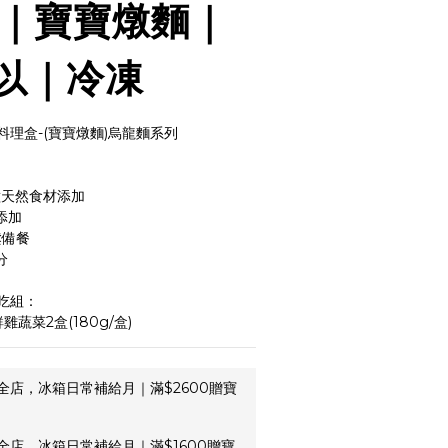
盒｜寶寶燉麵｜
以｜冷凍
料理盒-(寶寶燉麵)烏龍麵系列
種天然食材添加
添加
鬆備餐
分
吃組：
雞蔬菜2盒(180g/盒)
全店，冰箱日常補給月｜滿$2600贈寶
全店，冰箱日常補給月｜滿$1600贈寶