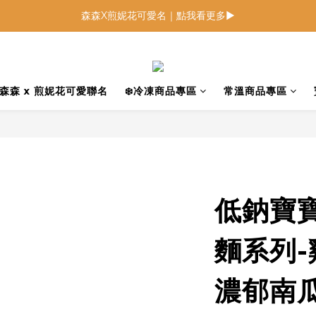
森森X煎妮花可愛名｜點我看更多▶
低鈉燉飯燉麵回歸 趕緊補貨！
低鈉燉飯燉麵回歸 趕緊補貨！
森森 x 煎妮花可愛聯名
❄️冷凍商品專區
常溫商品專區
低鈉寶
麵系列
濃郁南