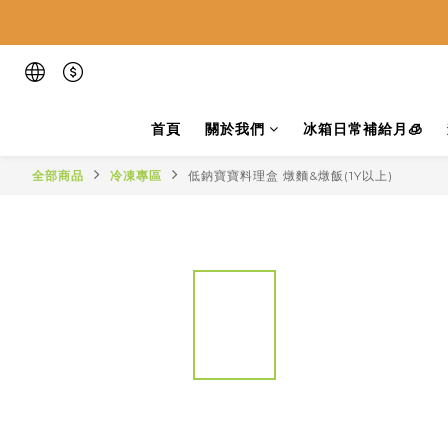
首頁
關於我們
冰箱日常補給月🧊
全部商品
冷凍專區
低鈉寶寶料理盒 燉麵&燉飯(1Y以上)