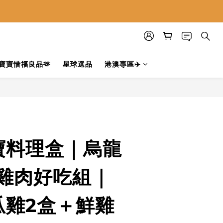
寶寶惜福良品🫶
星球選品
港澳專區✈️
寶料理盒｜烏龍
-雞肉好吃組｜
瓜雞2盒＋鮮雞