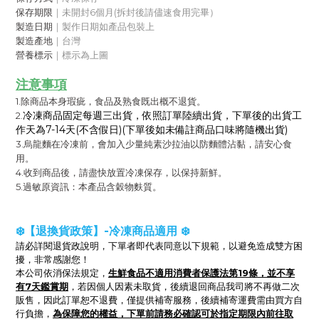
保存期限
｜未開封6個月(拆封後請儘速食用完畢）
製造日期
｜製作日期如產品包裝上
製造產地
｜台灣
營養標示
｜
標示為上圖
注意事項
1.除商品本身瑕疵，食品及熟食既出概不退貨。
冷凍商品固定每週三出貨，依照訂單陸續出貨，下單後的出貨工
2.
作天為7-14天(不含假日)(下單後如未備註商品口味將隨機出貨)
3.烏龍麵在冷凍前，會加入少量純素沙拉油以防麵體沾黏，請安心食
用。
4.收到商品後，請盡快放置冷凍保存，以保持新鮮。
5.過敏原資訊：本產品含穀物麩質。
❄️【退換貨政策】-冷凍商品適用 ❄️
請必詳閱退貨政說明，下單者即代表同意以下規範，以避免造成雙方困
擾，非常感謝您！
生鮮食品不適用消費者保護法第19條，並不享
本公司依消保法規定，
有7天鑑賞期
，
若因個人因素未取貨，後續退回商品我司將不再做二次
販售，因此訂單恕不退費，僅提供補寄服務，後續補寄運費需由買方自
為保障您的權益，下單前請務必確認可於指定期限內前往取
行負擔，