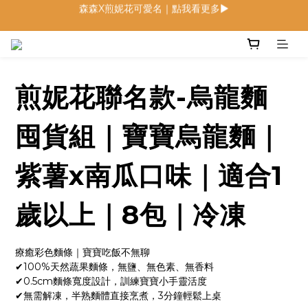
低鈉燉飯燉麵回歸 趕緊補貨！
低鈉燉飯燉麵回歸 趕緊補貨！
寶寶麵包 回歸月｜限定組合優惠中
森森X煎妮花可愛名｜點我看更多▶
煎妮花聯名款-烏龍麵
低鈉燉飯燉麵回歸 趕緊補貨！
囤貨組｜寶寶烏龍麵｜
紫薯x南瓜口味｜適合1
歲以上｜8包｜冷凍
療癒彩色麵條｜寶寶吃飯不無聊
✔100%天然蔬果麵條，無鹽、無色素、無香料
✔0.5cm麵條寬度設計，訓練寶寶小手靈活度
✔無需解凍，半熟麵體直接烹煮，3分鐘輕鬆上桌