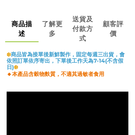
送貨及
商品描
了解更
顧客評
付款方
述
多
價
式
❄️
商品皆為接單後新鮮製作，
固定每週三出貨，會
依照訂單依序寄出，下單後工作天為7-14(不含假
日)
❄️ 
🔸本產品含穀物麩質，不適其過敏者食用