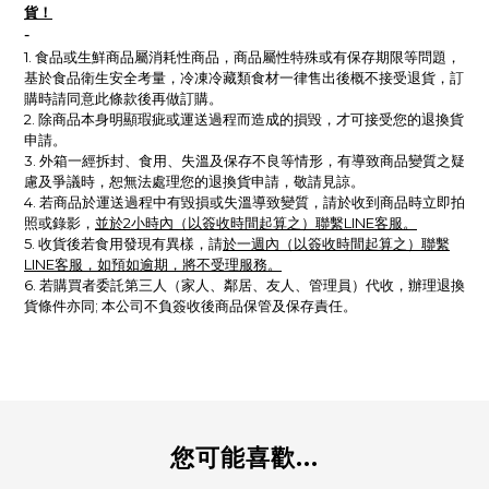
貨！
-
1. 食品或生鮮商品屬消耗性商品，商品屬性特殊或有保存期限等問題，
基於食品衛生安全考量，冷凍冷藏類食材一律售出後概不接受退貨，訂
購時請同意此條款後再做訂購。
2. 除商品本身明顯瑕疵或運送過程而造成的損毀，才可接受您的退換貨
申請。
3. 外箱一經拆封、食用、失溫及保存不良等情形，有導致商品變質之疑
慮及爭議時，恕無法處理您的退換貨申請，敬請見諒。
4. 若商品於運送過程中有毀損或失溫導致變質，請於收到商品時立即拍
照或錄影，
並於2小時內（以簽收時間起算之）聯繫LINE客服。
5.
收貨後
若
食用發現有異樣，請
於一週內（以簽收時間起算之）聯繫
LINE客服，如預如逾期，將不受理服務。
6. 若購買者委託第三人（家人、鄰居、友人、管理員）代收，辦理退換
貨條件亦同; 本公司不負簽收後商品保管及保存責任。
您可能喜歡...