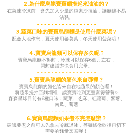
2.為什麼烏龍寶寶麵摸起來油油的？
在急速冷凍前，會先加入少量的純素沙拉油，讓麵條不易
沾黏。
- -
- -
- -
- -
- -
- -
- -
- -
-
3.蔬菜口味的寶寶烏龍麵是使用什麼菜呢
？
配合大地作息，夏天使用蕃薯葉，冬天使用菠菜哦！
- -
- -
- -
- -
- -
- -
- -
- -
-
４.寶寶烏龍麵可以保存多久呢
？
寶寶烏龍麵不拆封，
冷凍可以保存6個月左右，
開封建議盡快食用完畢。
- -
- -
- -
- -
- -
- -
- -
- -
-
5.寶寶烏龍麵的顏色來自哪裡？
寶寶烏龍麵的顏色皆來自在地蔬果的顏色喔！
將蔬果攪拌至麵糰裡，讓寶寶吃到更豐富得營養✨
森森星球目前有6種口味：蔬菜、芝麻、紅蘿蔔、紫薯、
南瓜、蕃薯
- -
- -
- -
- -
- -
- -
- -
- -
-
6.寶寶烏龍麵如果煮不完怎麼辦？
建議要煮之前可以先拿去冷藏退冰，等麵條微軟後再切下
需要的麵量烹煮喔！