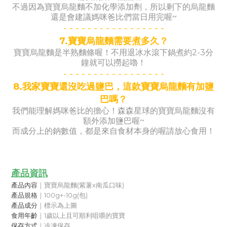
不過因為寶寶烏龍麵不加化學添加劑，所以剩下的烏龍麵
還是會建議媽咪爸比們當日用完喔~
- -
- -
- -
- -
- -
- -
- -
- -
-
7.寶寶烏龍麵需要煮多久？
寶寶烏龍麵是半熟麵條喔！不用退冰水滾下鍋煮約2-3分
鐘就可以撈起嚕！
- -
- -
- -
- -
- -
- -
- -
- -
-
8.我家寶寶還沒吃過鹽巴，這款寶寶烏龍麵有加鹽
巴嗎？
我們能理解媽咪爸比的擔心！森森星球的寶寶烏龍麵沒有
額外添加鹽巴喔~
而成分上的鈉數值，都是來自食材本身的喔請放心食用！
產品資訊
產品內容
｜寶寶烏龍麵(紫薯x南瓜口味)
產品規格
｜100g+-10g(包)
產品成分
｜標示為上圖
食用年齡
｜1歲以上且可順利咀嚼的寶寶
保存方式
｜冷凍保存