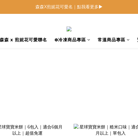
森森X煎妮花可愛名｜點我看更多▶
低鈉燉飯燉麵回歸 趕緊補貨！
低鈉燉飯燉麵回歸 趕緊補貨！
森森 x 煎妮花可愛聯名
❄️冷凍商品專區
常溫商品專區