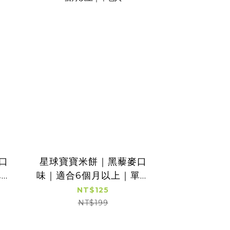
口
星球寶寶米餅｜黑藜麥口
單包
味｜適合6個月以上｜單包
入
NT$125
NT$199