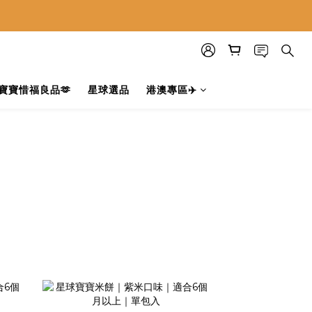
寶寶惜福良品🫶
星球選品
港澳專區✈️