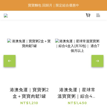
寶寶麵包 回歸月｜限定組合優惠中
低鈉燉飯燉麵回歸 趕緊補貨！
森森X煎妮花可愛名｜點我看更多▶
低鈉燉飯燉麵回歸 趕緊補貨！
港澳免運｜寶寶粥2
港澳免運｜星球常
盒＋寶寶肉鬆1罐
溫寶寶粥｜綜合4盒
入(共16包)｜ 適合7
NT$1,210
NT$1,450