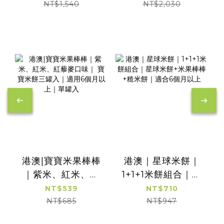
個月以上
NT$1,540
NT$2,030
港澳|寶寶米果棒棒
港澳｜星球米餅｜
｜紫米、紅米、紅
1+1+1米餅組合｜星
藜麥口味｜ 寶寶米
球米餅+米果棒棒
NT$539
NT$710
餅三罐入｜適用6個
+糙米餅｜適合6個
NT$685
NT$947
月以上｜單罐入
月以上