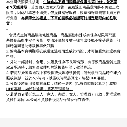
生鮮食品不適用消費者保護法第19條，並不享
本公司依消保法規定，
有7天鑑賞期
，
若因個人因素未取貨，後續退回商品我司將不再做二次
販售，因此訂單恕不退費，僅提供補寄服務，後續補寄運費需由買方自
為保障您的權益，下單前請務必確認可於指定期限內前往取
行負擔，
貨！
-
1. 食品或生鮮商品屬消耗性商品，商品屬性特殊或有保存期限等問題，
基於食品衛生安全考量，冷凍冷藏類食材一律售出後概不接受退貨，訂
購時請同意此條款後再做訂購。
2. 除商品本身明顯瑕疵或運送過程而造成的損毀，才可接受您的退換貨
申請。
3. 外箱一經拆封、食用、失溫及保存不良等情形，有導致商品變質之疑
慮及爭議時，恕無法處理您的退換貨申請，敬請見諒。
4. 若商品於運送過程中有毀損或失溫導致變質，請於收到商品時立即拍
照或錄影，
並於2小時內（以簽收時間起算之）聯繫LINE客服。
5.
收貨後
若
食用發現有異樣，請
於一週內（以簽收時間起算之）聯繫
LINE客服，如預如逾期，將不受理服務。
6. 若購買者委託第三人（家人、鄰居、友人、管理員）代收，辦理退換
貨條件亦同; 本公司不負簽收後商品保管及保存責任。