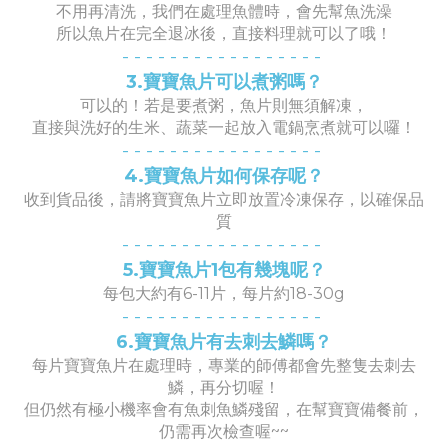
不用再清洗，我們在處理魚體時，會先幫魚洗澡
所以魚片在完全退冰後，直接料理就可以了哦！
- -
- -
- -
- -
- -
- -
- -
- -
-
3.寶寶魚片可以煮粥嗎？
可以的！若是要煮粥，魚片則無須解凍，
直接與洗好的生米、蔬菜一起放入電鍋烹煮就可以囉！
- -
- -
- -
- -
- -
- -
- -
- -
-
4.寶寶魚片如何保存呢？
收到貨品後，請將寶寶魚片立即放置冷凍保存，以確保品
質
- -
- -
- -
- -
- -
- -
- -
- -
-
5.寶寶魚片1包有幾塊呢？
每包大約有6-11片，每片約18-30g
- -
- -
- -
- -
- -
- -
- -
- -
-
6.寶寶魚片有去刺去鱗嗎？
每片寶寶魚片在處理時，專業的師傅都會先整隻去刺去
鱗，再分切喔！
但仍然有極小機率會有魚刺魚鱗殘留，在幫寶寶備餐前，
仍需再次檢查喔~~