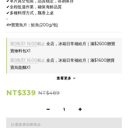
✔單片真空包裝，品質穩定，容易保存
✔全程低溫作業，確保海鮮品質
✔多種料理方式，飄香上桌
-
🐟寶寶魚片：鮭魚(200g/包)
至
08/31 16:00
截止
全店，冰箱日常補給月｜滿$2600贈寶
寶燴料包X1
至
08/31 16:00
截止
全店，冰箱日常補給月｜滿$1600贈寶
寶烏龍麵X1
查看更多
NT$339
NT$489
以優惠價加購商品