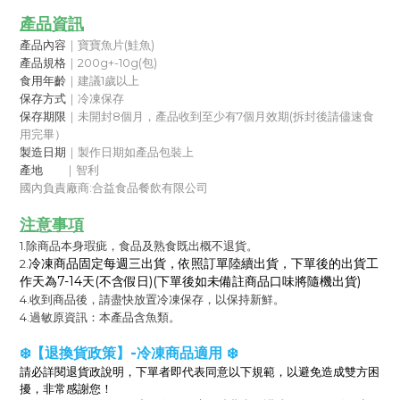
產品資訊
產品內容
｜寶寶魚片(鮭魚)
產品規格
｜200g+-10g(包)
食用年齡
｜建議1歲以上
保存方式
｜冷凍保存
保存期限
｜未開封8個月，
產品收到至少有7個月效期
(拆封後請儘速食
用完畢）
製造日期
｜製作日期如產品包裝上
產地        
｜智利
國內負責廠商:合益食品餐飲有限公司
注意事項
1.除商品本身瑕疵，食品及熟食既出概不退貨。
冷凍商品固定每週三出貨，依照訂單陸續出貨，下單後的出貨工
2.
作天為7-14天(不含假日)(下單後如未備註商品口味將隨機出貨)
4.收到商品後，請盡快放置冷凍保存，以保持新鮮。
4.過敏原資訊：本產品含魚類。
❄️【退換貨政策】-冷凍商品適用 ❄️
請必詳閱退貨政說明，下單者即代表同意以下規範，以避免造成雙方困
擾，非常感謝您！