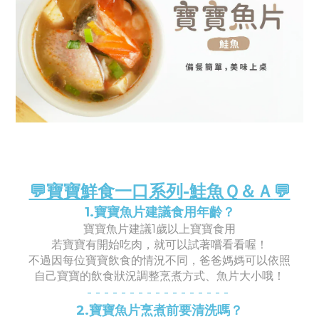
💬寶寶鮮食一口系列-鮭魚
Ｑ＆Ａ
💬
1.寶寶魚片建議食用年齡？
寶寶魚片建議1歲以上寶寶食用
若寶寶有開始吃肉，就可以試著嚐看看喔！
不過因每位寶寶飲食的情況不同，爸爸媽媽可以依照
自己寶寶的飲食狀況調整烹煮方式、魚片大小哦！
- -
- -
- -
- -
- -
- -
- -
- -
-
2.寶寶魚片烹煮前要清洗嗎
？